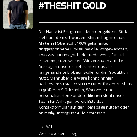
#THESHIT Gold
Der Name ist Programm, denn der goldene Stick
sieht auf dem schwarzem Shirt richtig nice aus.
Material
Oberstoff: 100% gekämmte,
ringgesponnene Bio-Baumwolle, vorgewaschen,
180 GSM Für uns „nicht der Rede wert“, für Dich
trotzdem gut zu wissen: Wir vertrauen auf die
Aussagen unseres Lieferanten, dass er
fairgehandelte Biobaumwolle für die Produktion
nutzt. Mehr über die Ware könnt Ihr hier
nachlesen:
STANLEY/STELLA
Für Anfragen zu Shirts
in größeren Stückzahlen, Workwear und
personalisierten Sondereditionen steht unser
Team für Anfragen bereit. Bitte das
Kontaktformular auf der Homepage nutzen oder
an
mail@untergrund4.life
schreiben.
incl. VAT
Versandkosten
zzgl.