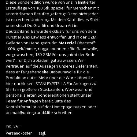
Diese Sonderedition wurde von uns in limitierter
Erstauflage von 100 Stk. speziell für Menschen mit
unterirdischen Berufen gefertigt. Denn nicht jeder
ist ein echter Underdog. Mit dem Kauf dieses Shirts
unterstützt Du Graffiti und Urban Art in
Deutschland. Es wurde exklusiv für uns von dem
Künstler Alex Lawless entworfen und in der
OZM
Gallerie
von Hand gedruckt.
Material
Oberstoff:
100% gekämmte, ringgesponnene Bio-Baumwolle,
vorgewaschen, 180 GSM Für uns „nicht der Rede
wert“, für Dich trotzdem gut zu wissen: Wir
vertrauen auf die Aussagen unseres Lieferanten,
dass er fairgehandelte Biobaumwolle für die
Produktion nutzt. Mehr über die Ware könnt Ihr
hier nachlesen:
STANLEY/STELLA
Für Anfragen zu
Shirts in größeren Stückzahlen, Workwear und
personalisierten Sondereditionen steht unser
Team für Anfragen bereit. Bitte das
Kontaktformular auf der Homepage nutzen oder
an
mail@untergrund4.life
schreiben.
incl. VAT
Versandkosten
zzgl.