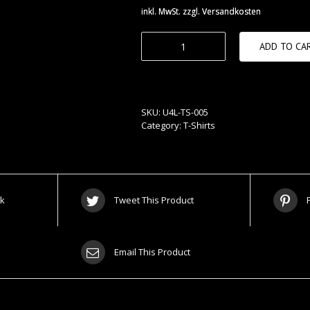
ADD TO CA
N’Shice
quantity
SKU:
U4L-TS-005
Category:
T-Shirts
k
Tweet This Product
Email This Product