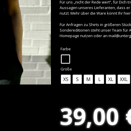
Für uns „nicht der Rede wert“, für Dich 
Aussagen unseres Lieferanten, dass er 
nutzt. Mehr über die Ware könnt Ihr hie
Für Anfragen zu Shirts in größeren Stü
Sondereditionen steht unser Team für An
Homepage nutzen oder an
mail@unterg
Farbe
Größe
XS
S
M
L
XL
XXL
39,00