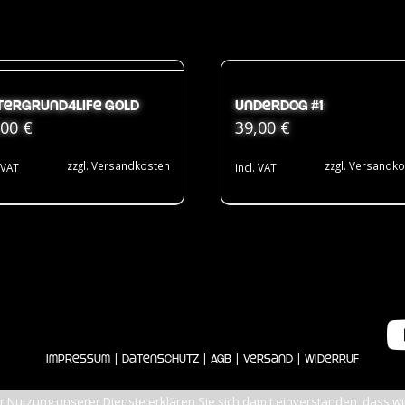
tergrund4Life Gold
Underdog #1
,00
€
39,00
€
zzgl.
Versandkosten
zzgl.
Versandko
. VAT
incl. VAT
|
|
|
|
Impressum
Datenschutz
AGB
Versand
Widerruf
der Nutzung unserer Dienste erklären Sie sich damit einverstanden, dass 