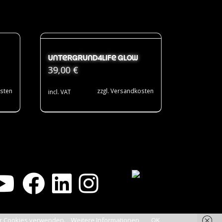
Untergrund4Life Glow
39,00
€
sten
zzgl.
Versandkosten
incl. VAT
wir Cookies verwenden.
Weitere Informationen
OK