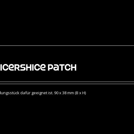
icershice Patch
gsstück dafür geeignet ist. 90 x 38 mm (B x H)