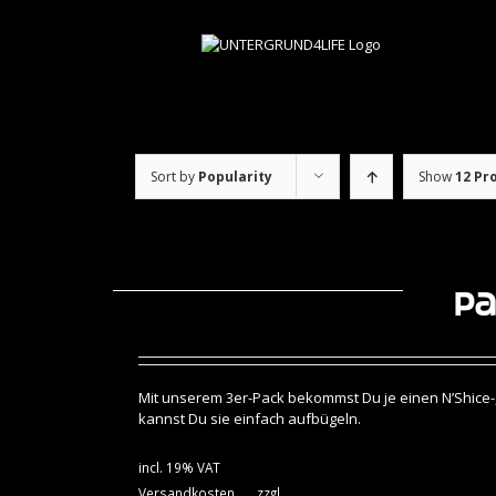
Skip
to
content
Sort by
Popularity
Show
12 Pr
Pa
Mit unserem 3er-Pack bekommst Du je einen N’Shice-,
kannst Du sie einfach aufbügeln.
incl. 19% VAT
Versandkosten
zzgl.