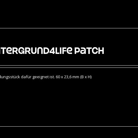
tergrund4Life Patch
gsstück dafür geeignet ist. 60 x 23,6 mm (B x H)