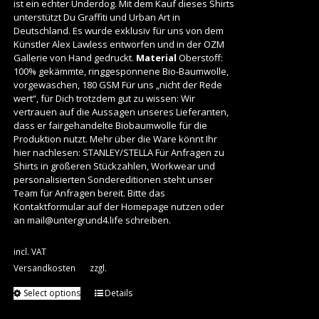
ist ein echter Underdog. Mit dem Kauf dieses Shirts
unterstützt Du Graffiti und Urban Art in
Deutschland. Es wurde exklusiv für uns von dem
Künstler Alex Lawless entworfen und in der
OZM
Gallerie
von Hand gedruckt.
Material
Oberstoff:
100% gekämmte, ringgesponnene Bio-Baumwolle,
vorgewaschen, 180 GSM Für uns „nicht der Rede
wert“, für Dich trotzdem gut zu wissen: Wir
vertrauen auf die Aussagen unseres Lieferanten,
dass er fairgehandelte Biobaumwolle für die
Produktion nutzt. Mehr über die Ware könnt Ihr
hier nachlesen:
STANLEY/STELLA
Für Anfragen zu
Shirts in größeren Stückzahlen, Workwear und
personalisierten Sondereditionen steht unser
Team für Anfragen bereit. Bitte das
Kontaktformular auf der Homepage nutzen oder
an
mail@untergrund4.life
schreiben.
incl. VAT
Versandkosten
zzgl.
Select options
Details