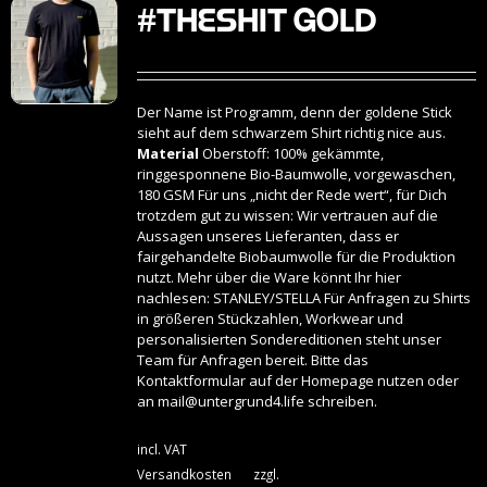
#THESHIT Gold
Der Name ist Programm, denn der goldene Stick
sieht auf dem schwarzem Shirt richtig nice aus.
Material
Oberstoff: 100% gekämmte,
ringgesponnene Bio-Baumwolle, vorgewaschen,
180 GSM Für uns „nicht der Rede wert“, für Dich
trotzdem gut zu wissen: Wir vertrauen auf die
Aussagen unseres Lieferanten, dass er
fairgehandelte Biobaumwolle für die Produktion
nutzt. Mehr über die Ware könnt Ihr hier
nachlesen:
STANLEY/STELLA
Für Anfragen zu Shirts
in größeren Stückzahlen, Workwear und
personalisierten Sondereditionen steht unser
Team für Anfragen bereit. Bitte das
Kontaktformular auf der Homepage nutzen oder
an
mail@untergrund4.life
schreiben.
incl. VAT
Versandkosten
zzgl.