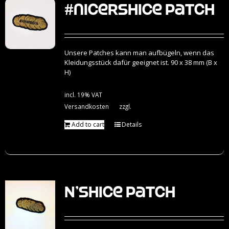
#nicershice Patch
Unsere Patches kann man aufbügeln, wenn das
Kleidungsstück dafür geeignet ist. 90 x 38 mm (B x
H)
incl. 19% VAT
Versandkosten
zzgl.
Add to cart
Details
N’Shice Patch