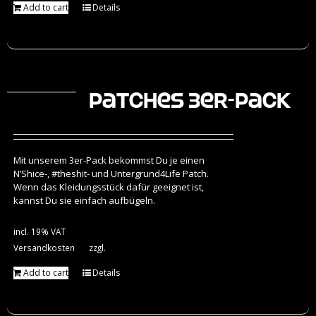
Add to cart
Details
Patches 3er-Pack
Mit unserem 3er-Pack bekommst Du je einen
N’Shice-, #theshit- und Untergrund4Life Patch.
Wenn das Kleidungsstück dafür geeignet ist,
kannst Du sie einfach aufbügeln.
incl. 19% VAT
Versandkosten
zzgl.
Add to cart
Details